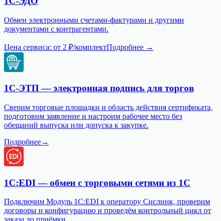
1С-ЭДО
Обмен электронными счетами-фактурами и другими
документами с контрагентами.
Цена сервиса:
от 2 ₽/комплект
Подробнее →
1С-ЭТП — электронная подпись для торгов
Сверим торговые площадки и область действия сертификата,
подготовим заявление и настроим рабочее место без
обещаний выпуска или допуска к закупке.
Подробнее
→
1С:EDI — обмен с торговыми сетями из 1С
Подключим Модуль 1С:EDI к оператору Сислинк, проверим
договоры и конфигурацию и проведём контрольный цикл от
заказа до приёмки.