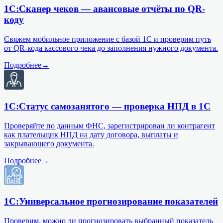
1С:Сканер чеков — авансовые отчёты по QR-
коду
Свяжем мобильное приложение с базой 1С и проверим путь
от QR-кода кассового чека до заполнения нужного документа.
Подробнее
→
1С:Статус самозанятого — проверка НПД в 1С
Проверяйте по данным ФНС, зарегистрирован ли контрагент
как плательщик НПД на дату договора, выплаты и
закрывающего документа.
Подробнее
→
1С:Универсальное прогнозирование показателей
Проверим, можно ли прогнозировать выбранный показатель