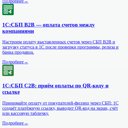
Подробнее
→
1С:СБП B2B — оплата счетов между
компаниями
Настроим оплату выставленных счетов через СБП B2B и
загрузку статуса в 1С после проверки программы, релиза и
банка продавца.
Подробнее
→
1С:СБП C2B: приём оплаты по QR-коду и
ссылке
Принимайте оплату от покупателей-физлиц через СБП: 1С
создаёт платёжную ссылку, выводит QR-код на экран, счёт
или кассовую табличку.
Подробнее
→