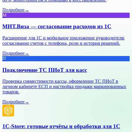
Подробнее
→
М
МИТ.Виза — согласование расходов из 1С
Расширение для 1С и мобильное приложение руководителя:
согласование счетов с телефона, роли и история решений.
Подробнее
→
П
Подключение ТС ПИоТ для касс
Проверка совместимости кассы, оформление ТС ПИоТ в
личном кабинете ЕСП и настройка продажи маркированных
товаров.
Подробнее
→
1C-Store: готовые отчёты и обработки для 1С