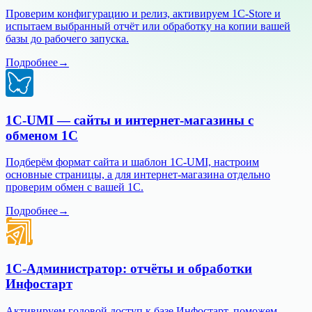
Проверим конфигурацию и релиз, активируем 1C-Store и
испытаем выбранный отчёт или обработку на копии вашей
базы до рабочего запуска.
Подробнее
→
1C-UMI — сайты и интернет-магазины с
обменом 1С
Подберём формат сайта и шаблон 1C-UMI, настроим
основные страницы, а для интернет-магазина отдельно
проверим обмен с вашей 1С.
Подробнее
→
1С-Администратор: отчёты и обработки
Инфостарт
Активируем годовой доступ к базе Инфостарт, поможем