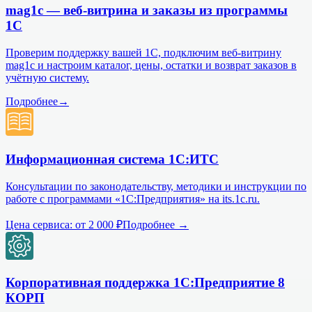
mag1c — веб-витрина и заказы из программы
1С
Проверим поддержку вашей 1С, подключим веб-витрину
mag1c и настроим каталог, цены, остатки и возврат заказов в
учётную систему.
Подробнее
→
Информационная система 1С:ИТС
Консультации по законодательству, методики и инструкции по
работе с программами «1С:Предприятия» на its.1c.ru.
Цена сервиса:
от 2 000 ₽
Подробнее →
Корпоративная поддержка 1С:Предприятие 8
КОРП