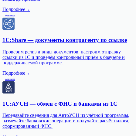
Подробнее
→
новинка
1С:Share — документы контрагенту по ссылке
Проверим релиз и виды документов, настроим отправку
ссылки из 1С и проведём контрольный приём в браузере и
поддерживаемой программе.
Подробнее
→
новинка
1С:АУСН — обмен с ФНС и банками из 1С
Передавайте сведения для АвтоУСН из учётной программы,
размечайте банковские операции и получайте расчёт налога,
сформированный ФНС.