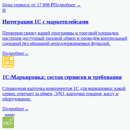
Цена сервиса:
от 17 898 ₽
Подробнее →
И
Интеграция 1С с маркетплейсами
Проверим связку вашей программы и торговой площадки,
настроим доступный типовой обмен и проведём контрольный
сценарий без обещаний неподдерживаемых функций.
Подробнее
→
1С:Маркировка: состав сервисов и требования
Справочная карточка компонентов 1С для маркировки: какой
сервис отвечает за обмен, ЭДО, карточки товаров, кассу и
оборудование.
Подробнее
→
новинка