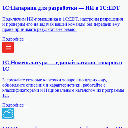
1С:Напарник для разработки — ИИ в 1С:EDT
Подключим ИИ-помощника в 1С:EDT, настроим разрешения
и проверим его на задачах вашей команды без передачи ему
права принимать результат без ревью.
Подробнее
→
1С:Номенклатура — единый каталог товаров в
1С
Загружайте готовые карточки товаров по штрихкоду,
обновляйте описания и характеристики, работайте с
классификаторами и Национальным каталогом из программы
1С.
Подробнее
→