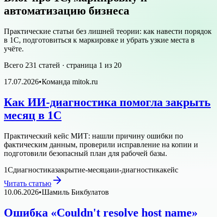
автоматизацию бизнеса
Практические статьи без лишней теории: как навести порядок
в 1С, подготовиться к маркировке и убрать узкие места в
учёте.
Всего
231
статей · страница
1
из
20
17.07.2026
•
Команда mitok.ru
Как ИИ-диагностика помогла закрыть
месяц в 1С
Практический кейс МИТ: нашли причину ошибки по
фактическим данным, проверили исправление на копии и
подготовили безопасный план для рабочей базы.
1С
диагностика
закрытие-месяца
ии-диагностика
кейс
Читать статью
10.06.2026
•
Шамиль Бикбулатов
Ошибка «Couldn't resolve host name»