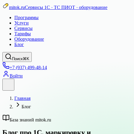
mitok.ru
Сервисы 1С · ТС ПИОТ · оборудование
Программы
Услуги
Сервисы
Тарифы
Оборудование
Блог
Поиск
⌘K
+7 (937) 499-48-14
Войти
Главная
Блог
База знаний mitok.ru
Блог про 1С, маркировку и