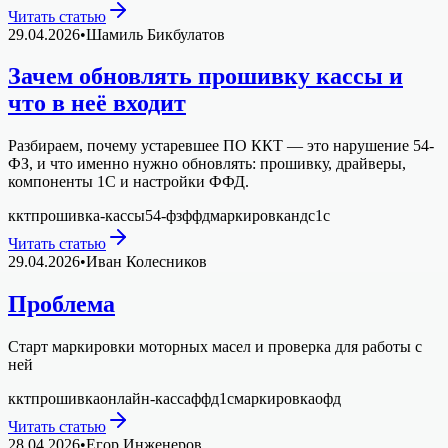
Читать статью
29.04.2026
•
Шамиль Бикбулатов
Зачем обновлять прошивку кассы и
что в неё входит
Разбираем, почему устаревшее ПО ККТ — это нарушение 54-
ФЗ, и что именно нужно обновлять: прошивку, драйверы,
компоненты 1С и настройки ФФД.
ккт
прошивка-кассы
54-фз
ффд
маркировка
ндс
1с
Читать статью
29.04.2026
•
Иван Колесников
Проблема
Старт маркировки моторных масел и проверка для работы с
ней
ккт
прошивка
онлайн-касса
ффд
1с
маркировка
офд
Читать статью
28.04.2026
•
Егор Инженеров