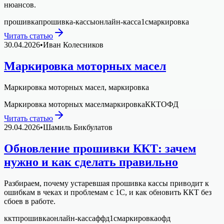
нюансов.
прошивка
прошивка-кассы
онлайн-касса
1с
маркировка
Читать статью
30.04.2026
•
Иван Колесников
Маркировка моторных масел
Маркировка моторных масел, маркировка
Маркировка моторных масел
маркировка
ККТ
ОФД
Читать статью
29.04.2026
•
Шамиль Бикбулатов
Обновление прошивки ККТ: зачем
нужно и как сделать правильно
Разбираем, почему устаревшая прошивка кассы приводит к
ошибкам в чеках и проблемам с 1С, и как обновить ККТ без
сбоев в работе.
ккт
прошивка
онлайн-касса
ффд
1с
маркировка
офд