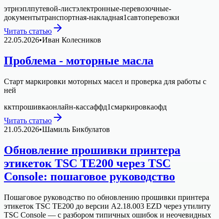
этрн
эпл
путевой-лист
электронные-перевозочные-
документы
транспортная-накладная
1с
автоперевозки
Читать статью
22.05.2026
•
Иван Колесников
Проблема - моторные масла
Старт маркировки моторных масел и проверка для работы с
ней
ккт
прошивка
онлайн-касса
ффд
1с
маркировка
офд
Читать статью
21.05.2026
•
Шамиль Бикбулатов
Обновление прошивки принтера
этикеток TSC TE200 через TSC
Console: пошаговое руководство
Пошаговое руководство по обновлению прошивки принтера
этикеток TSC TE200 до версии A2.18.003 EZD через утилиту
TSC Console — с разбором типичных ошибок и неочевидных