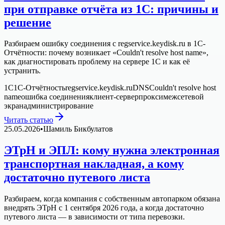
при отправке отчёта из 1С: причины и
решение
Разбираем ошибку соединения с regservice.keydisk.ru в 1С-
Отчётности: почему возникает «Couldn't resolve host name»,
как диагностировать проблему на сервере 1С и как её
устранить.
1С
1С-Отчётность
regservice.keydisk.ru
DNS
Couldn't resolve host
name
ошибка соединения
клиент-сервер
прокси
межсетевой
экран
администрирование
Читать статью
25.05.2026
•
Шамиль Бикбулатов
ЭТрН и ЭПЛ: кому нужна электронная
транспортная накладная, а кому
достаточно путевого листа
Разбираем, когда компания с собственным автопарком обязана
внедрять ЭТрН с 1 сентября 2026 года, а когда достаточно
путевого листа — в зависимости от типа перевозки.