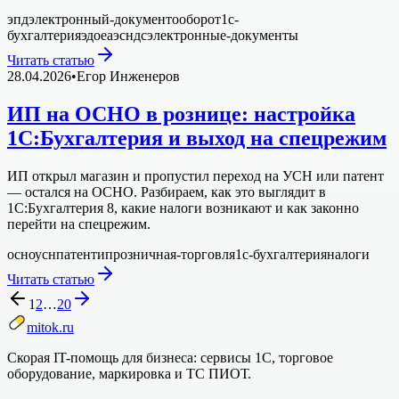
эпд
электронный-документооборот
1с-
бухгалтерия
эдо
еаэс
ндс
электронные-документы
Читать статью
28.04.2026
•
Егор Инженеров
ИП на ОСНО в рознице: настройка
1С:Бухгалтерия и выход на спецрежим
ИП открыл магазин и пропустил переход на УСН или патент
— остался на ОСНО. Разбираем, как это выглядит в
1С:Бухгалтерия 8, какие налоги возникают и как законно
перейти на спецрежим.
осно
усн
патент
ип
розничная-торговля
1с-бухгалтерия
налоги
Читать статью
1
2
…
20
mitok.ru
Скорая IT-помощь для бизнеса: сервисы 1С, торговое
оборудование, маркировка и ТС ПИОТ.