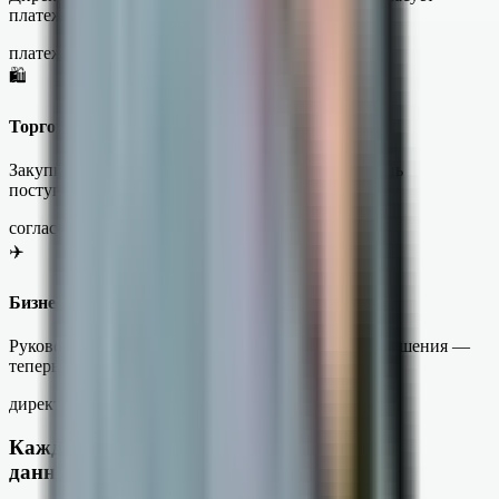
платежи всех филиалов с одного телефона.
платежи не стопорятся
🛍
Торговля и услуги
Закупки и счета от поставщиков одобряются в день
поступления, а не на следующей неделе.
согласование за минуты
✈️
Бизнес в разъездах
Руководитель часто вне офиса, а бухгалтер ждёт решения —
теперь оно приходит сразу.
директор всегда на связи
Каждая заявка подписана,
данные под защитой