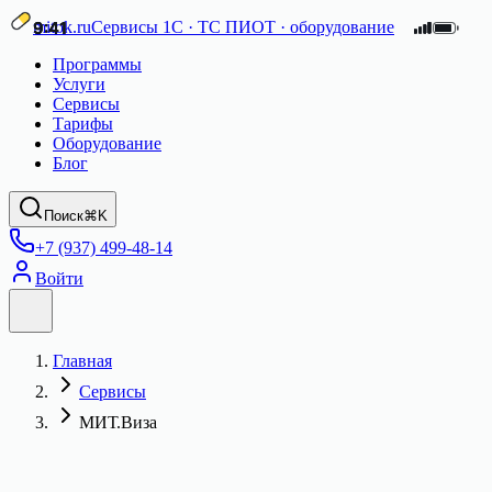
mitok.ru
9:41
9:41
9:41
Сервисы 1С · ТС ПИОТ · оборудование
Программы
Услуги
Сервисы
Тарифы
Оборудование
Блог
Поиск
⌘K
+7 (937) 499-48-14
Войти
Главная
Сервисы
МИТ.Виза