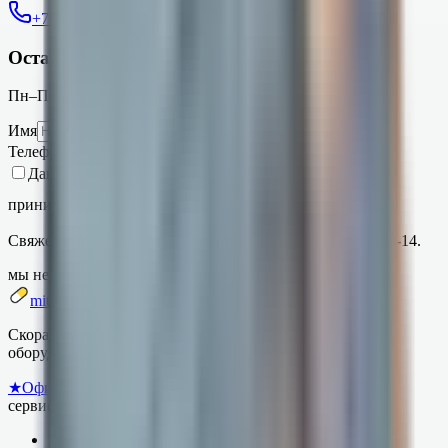
+7 (937) 499-48-14
MAX
чат
Оставить заявку
Пн–Пт · 9:00–18:00 по Башкирии
Имя
Телефон
Даю
согласие на обработку персональных данных
и
принимаю
Политику
.
Позвоните мне
Свяжемся в течение 30 секунд. Звоним с +7 (937) 499-48-14.
мы не спамим ·
политика
mitok.ru
Скорая IT-помощь для бизнеса: сервисы 1С, торговое
оборудование, маркировка и ТС ПИОТ.
★
Официальный партнёр «1С:Франчайзи»
сервисы
Каталог сервисов 1С