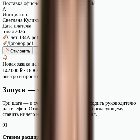
Поставка офисной мебели по счёту № 134/
А
Инициатор
Светлана Куликова, бухгалтер
Дата платежа
5 мая 2026
Счёт-134А.pdf
Договор.pdf
Отклонить
Одобрить
Новая заявка на оплату
142 000
₽
· ООО «Поставщик» · сейчас
быстро и просто
Запуск — за пару минут
Три шага — и счета из 1С начинают приходить руководителю
на телефон. Отдельный сервер не нужен, согласующему
ставить ничего не надо, кроме приложения.
01
Ставим расширение в 1С