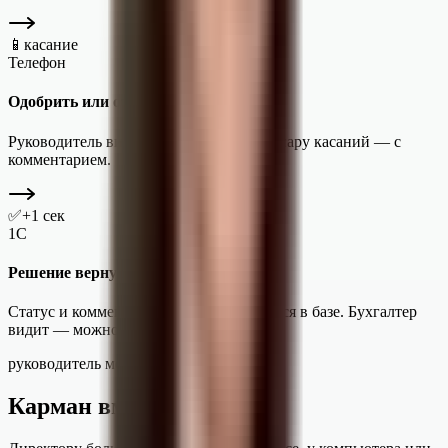
📱
касание
Телефон
Одобрить или отклонить
Руководитель видит детали и решает в пару касаний — с
комментарием.
✅
+1 сек
1С
Решение вернулось в 1С
Статус и комментарий тут же отражаются в базе. Бухгалтер
видит — можно платить.
руководитель мобилен
Карман вместо кабинета