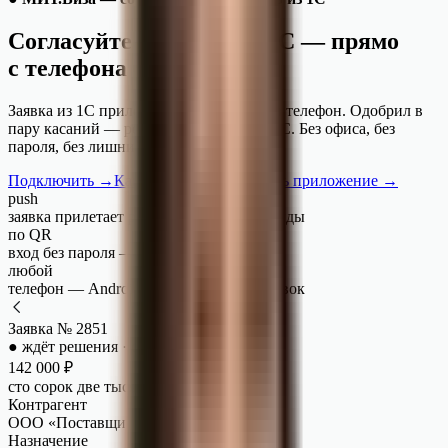
Согласуйте платежи из 1С — прямо
с телефона
Заявка из 1С прилетает руководителю в телефон. Одобрил в
пару касаний — решение вернулось в 1С. Без офиса, без
пароля, без лишних программ.
Подключить →
Как это работает
Открыть приложение →
push
заявка прилетает руководителю за секунды
по QR
вход без пароля — один тап по ссылке
любой
телефон — Android и iPhone, без установок
Заявка № 2851
● ждёт решения · срочно
142 000
₽
сто сорок две тысячи рублей
Контрагент
ООО «Поставщик»
Назначение