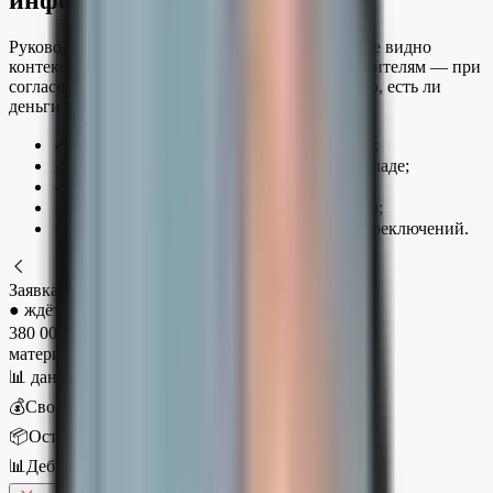
Руководитель решает не вслепую: прямо в заявке видно
контекст из вашей базы. Особенно полезно строителям — при
согласовании закупки материалов сразу понятно, есть ли
деньги и остатки.
✓
сколько денег сейчас свободно на счетах;
✓
остаток по доступным материалам на складе;
✓
дебиторка и задолженность контрагента;
✓
бюджет проекта и сколько уже потрачено;
✓
любой показатель из вашей 1С — без переключений.
Заявка № 3104
● ждёт решения · закупка
380 000
₽
материалы · ООО «СтройБаза»
📊 данные из 1С — для решения
💰
Свободно на счетах
2 340 000 ₽
📦
Остаток материалов
кирпич · 12 400 шт
📊
Дебиторка контрагента
0 ₽ просрочки