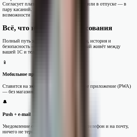
Согласует платежи в дороге, на встрече или в отпуске — в
пару касаний.
возможности
Всё, что нужно для согласования
Полный путь заявки, роли, уведомления, история и
безопасность — в одном сервисе, который живёт между
вашей 1С и телефоном руководителя.
📱
Мобильное приложение
Ставится на экран телефона как обычное приложение (PWA)
— без магазинов и установок.
🔔
Push + e-mail
Уведомление о каждой новой заявке: на телефон и на почту,
ничего не теряется.