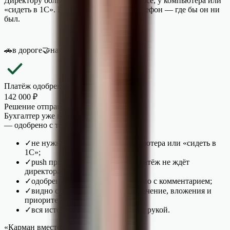
Директору больше не нужно быть в офисе, у компьютера или
«сидеть в 1С». Платёж прилетает на телефон — где бы он ни
был.
🚗
в дороге
🤝
на встрече
🏖
в отпуске
Платёж одобрен
142 000
₽
Решение отправлено в 1С.
Бухгалтер уже видит — можно платить.
— одобрено с телефона, 14:32
✓
не нужно быть в офисе, у компьютера или «сидеть в
1С»;
✓
push приходит мгновенно — платёж не ждёт
директора;
✓
одобрение в пару касаний, можно с комментарием;
✓
видно сумму, контрагента, назначение, вложения и
приоритет «срочно»;
✓
вся история решений всегда под рукой.
«Карман вместо кабинета»