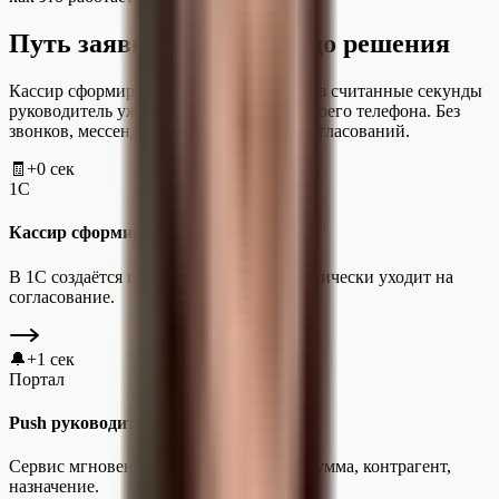
Путь заявки — от счёта до решения
Кассир сформировал счёт в 1С — и через считанные секунды
руководитель уже принял решение со своего телефона. Без
звонков, мессенджеров и потерянных согласований.
🧾
+0 сек
1С
Кассир сформировал счёт
В 1С создаётся платёж — заявка автоматически уходит на
согласование.
🔔
+1 сек
Портал
Push руководителю
Сервис мгновенно шлёт уведомление: сумма, контрагент,
назначение.