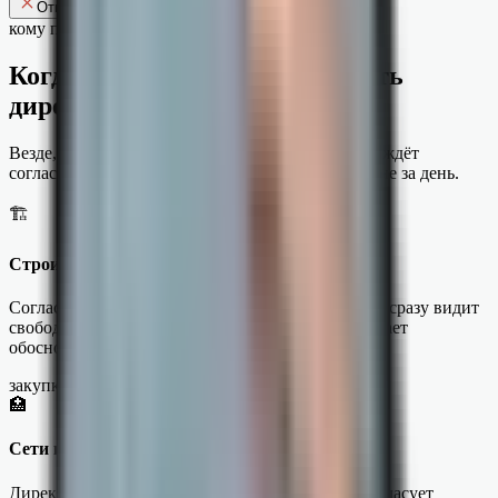
Отклонить
Одобрить
кому подходит
Когда платежи не должны ждать
директора
Везде, где руководитель в разъездах, а бухгалтер ждёт
согласования — платежи проходят за минуты, а не за день.
🏗
Строительство и закупки
Согласование закупки материалов: руководитель сразу видит
свободные деньги, остатки и дебиторку — и решает
обоснованно.
закупка под контролем
🏥
Сети клиник и франшизы
Директор управляет несколькими точками — согласует