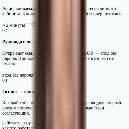
Устанавливаем расширение и вставляем ключ из личного
кабинета. Занимает пару минут, отдельный сервер не нужен.
≈ 2 минуты
02
Руководитель сканирует QR
Открывает ссылку или наводит камеру на QR — вход без
пароля. Приложение сразу в кармане, ставить ничего не
нужно.
вход без пароля
03
Готово — заявки на телефоне
Каждый счёт на оплату из 1С прилетает руководителю push-
уведомлением. Можно подключить несколько баз и
согласующих.
работает сразу
как это работает