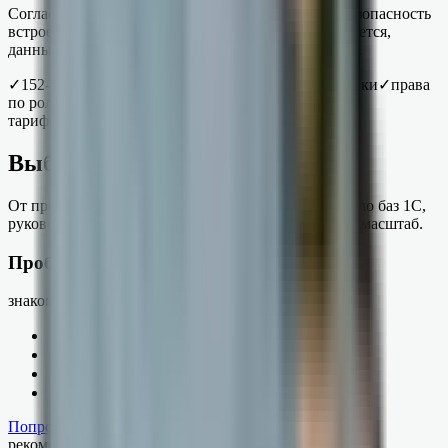
Согласование платежей — про деньги, поэтому безопасность
встроена по умолчанию. Каждая заявка подписывается,
данные шифруются, обработка — в рамках 152-ФЗ.
✓
152-ФЗ
✓
шифрование TLS
✓
подпись каждой заявки
✓
права
по ролям
тарифы
Выберите свой «рецепт»
От пробного знакомства до группы компаний. Число баз 1С,
руководителей и каналов уведомлений — под ваш масштаб.
Пробный
знакомство
✓
1 база 1С
✓
1 руководитель
✓
push-уведомления
✓
история решений
Попробовать
→
рекомендуем