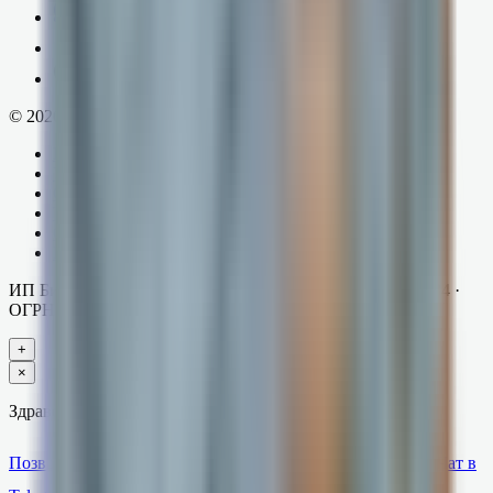
MAX
РБ, Октябрьский, Комсомольская, 20, МИТ
Пн–Пт, 9:00–18:00
©
2026
mitok.ru — Все права защищены.
Программы
Услуги
Сервисы
Тарифы
Оборудование
Блог
ИП Бикбулатов Шамиль Рустамович
· ИНН
026507133234
·
ОГРНИП
308026504900065
+
×
Здравствуйте! Подскажу по тарифам или помогу с 1С 👋
Позвонить
Написать на почту
Чат в
Заказать звонок