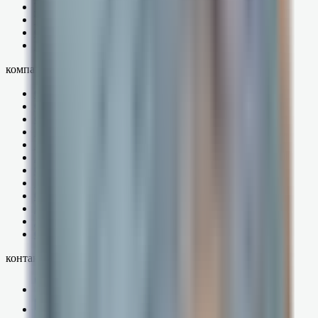
ТС ПИОТ
Тарифы поддержки
Оборудование
База знаний
компания
О компании
Специалисты
Сертификаты
Контакты
Вакансии
Акции
Оферта
Политика
Оплата
Возврат
Доставка и услуги
Согласие на обработку ПДн
контакты
+7 (937) 499-48-14
info@mitok.ru