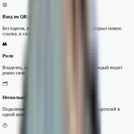
🔳
Вход по QR / ссылке
Без пароля, в один тап. Сменил телефон — открыл новую
ссылку, и снова в деле.
👥
Роли
Владелец, администратор, согласующий — каждый видит
ровно своё.
🗂
Несколько баз 1С
Подключайте несколько баз и несколько руководителей в
одной компании.
🕑