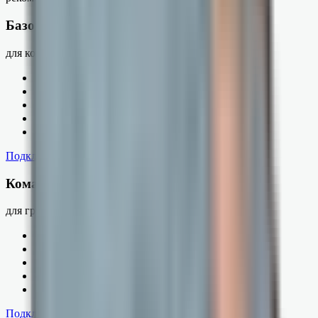
Базовый
для компании
✓
до 3 баз 1С
✓
до 5 руководителей
✓
push + e-mail
✓
роли и права
✓
полная история
Подключить
→
Командный
для группы компаний
✓
баз 1С — без ограничений
✓
руководителей — без ограничений
✓
push + e-mail
✓
приоритетная поддержка
✓
помощь с подключением
Подключить
→