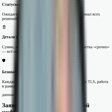
Статусы и история
Ожидает, одобрено, отклонено — и полный журнал всех
решений.
🧾
Детали платежа
Сумма, контрагент, назначение, вложения и пометка «срочно»
— всё на одном экране.
🛡
Безопасность
Каждая заявка подписана, данные шифруются по TLS, работа
в рамках 152-ФЗ.
данные из 1С
Заявку можно дополнить любой
информацией из 1С