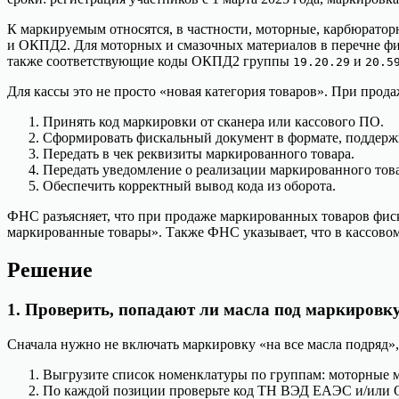
К маркируемым относятся, в частности, моторные, карбюрато
и ОКПД2. Для моторных и смазочных материалов в перечне 
также соответствующие коды ОКПД2 группы
и
19.20.29
20.5
Для кассы это не просто «новая категория товаров». При про
Принять код маркировки от сканера или кассового ПО.
Сформировать фискальный документ в формате, поддер
Передать в чек реквизиты маркированного товара.
Передать уведомление о реализации маркированного това
Обеспечить корректный вывод кода из оборота.
ФНС разъясняет, что при продаже маркированных товаров фис
маркированные товары». Также ФНС указывает, что в кассово
Решение
1. Проверить, попадают ли масла под маркировк
Сначала нужно не включать маркировку «на все масла подряд», 
Выгрузите список номенклатуры по группам: моторные ма
По каждой позиции проверьте код ТН ВЭД ЕАЭС и/или