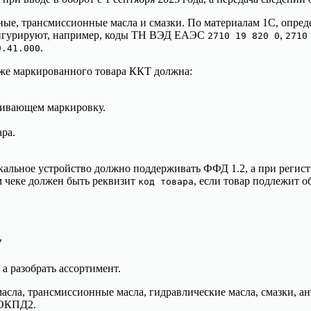
рные, трансмиссионные масла и смазки. По материалам 1С, опр
фигурируют, например, коды ТН ВЭД ЕАЭС
,
2710 19 820 0
2710
.
9.41.000
даже маркированного товара ККТ должна:
живающем маркировку.
ра.
кальное устройство должно поддерживать ФФД 1.2, а при регист
м чеке должен быть реквизит
, если товар подлежит о
код товара
у
а разобрать ассортимент.
сла, трансмиссионные масла, гидравлические масла, смазки, а
 ОКПД2.