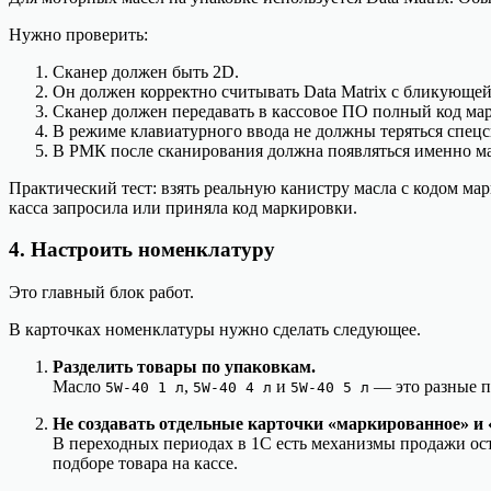
Нужно проверить:
Сканер должен быть 2D.
Он должен корректно считывать Data Matrix с бликующей
Сканер должен передавать в кассовое ПО полный код мар
В режиме клавиатурного ввода не должны теряться спец
В РМК после сканирования должна появляться именно ма
Практический тест: взять реальную канистру масла с кодом мар
касса запросила или приняла код маркировки.
4. Настроить номенклатуру
Это главный блок работ.
В карточках номенклатуры нужно сделать следующее.
Разделить товары по упаковкам.
Масло
,
и
— это разные п
5W-40 1 л
5W-40 4 л
5W-40 5 л
Не создавать отдельные карточки «маркированное» и «
В переходных периодах в 1С есть механизмы продажи оста
подборе товара на кассе.