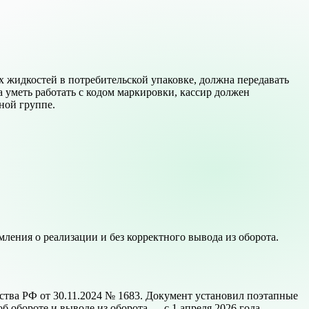
х жидкостей в потребительской упаковке, должна передавать
а уметь работать с кодом маркировки, кассир должен
ной группе.
мления о реализации и без корректного вывода из оборота.
тва РФ от 30.11.2024 № 1683. Документ установил поэтапные
об обороте и выводе из оборота — с 1 апреля 2026 года.