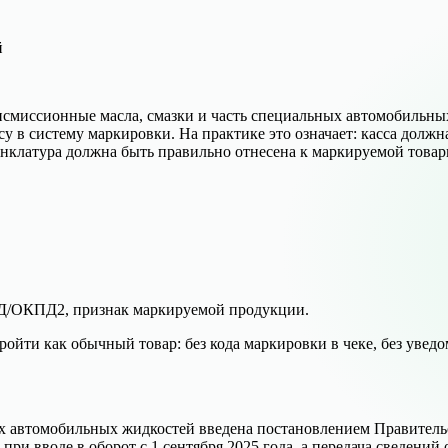
й
ансмиссионные масла, смазки и часть специальных автомобильны
су в систему маркировки. На практике это означает: касса должн
менклатура должна быть правильно отнесена к маркируемой товар
Д/ОКПД2, признак маркируемой продукции.
ойти как обычный товар: без кода маркировки в чеке, без уведо
х автомобильных жидкостей введена постановлением Правительс
при вводе в оборот с 1 сентября 2025 года, а передача сведений 