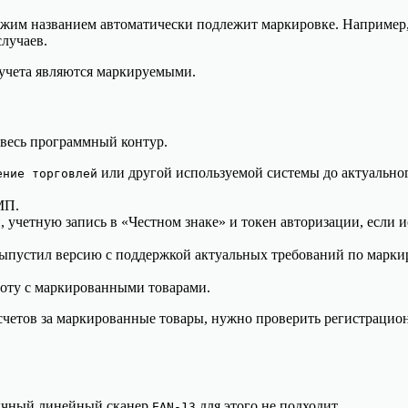
хожим названием автоматически подлежит маркировке. Например
случаев.
 учета являются маркируемыми.
 весь программный контур.
или другой используемой системы до актуальног
ение торговлей
МП.
учетную запись в «Честном знаке» и токен авторизации, если и
ыпустил версию с поддержкой актуальных требований по марки
боту с маркированными товарами.
расчетов за маркированные товары, нужно проверить регистрац
Обычный линейный сканер
для этого не подходит.
EAN-13