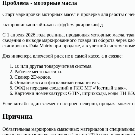
Проблема - моторные масла
Старт маркировки моторных масел и проверка для работы с не
ккт
прошивка
онлайн-касса
ффд
1с
маркировка
офд
С 1 апреля 2026 года розница, продающая моторные масла, тр
сведения о выводе маркированного товара из оборота через кас
сканировать Data Matrix при продаже, а в учетной системе но
Для инженера ключевой риск не в самой кассе, а в связке:
или другая товароучетная система.
1С
Рабочее место кассира.
Сканер 2D-кодов.
Онлайн-касса и фискальный накопитель.
ОФД и передача сведений в ГИС МТ «Честный знак».
Карточки номенклатуры: GTIN, штрихкоды, коды ТН ВЭ
Если хотя бы один элемент настроен неверно, продажа может пр
Причина
Обязательная маркировка смазочных материалов и специальны
сроки: регистрация участников с 1 марта 2025 года, маркировка 