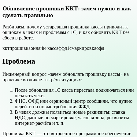
Обновление прошивки ККТ: зачем нужно и как
сделать правильно
Разбираем, почему устаревшая прошивка кассы приводит к
ошибкам в чеках и проблемам с 1С, и как обновить ККТ без
сбоев в работе.
ккт
прошивка
онлайн-касса
ффд
1с
маркировка
офд
Проблема
Инженерный вопрос «зачем обновлять прошивку кассы» на
практике возникает в трёх ситуациях:
После обновления 1С касса перестала подключаться или
печатать чеки.
ФНС, ОФД или сервисный центр сообщили, что нужно
перейти на новые требования ФФД.
В чеках должны появиться новые реквизиты: ставка
НДС, данные по маркировке, часовая зона, реквизиты
интернет-расчёта и т. п.
Прошивка ККТ — это встроенное программное обеспечение