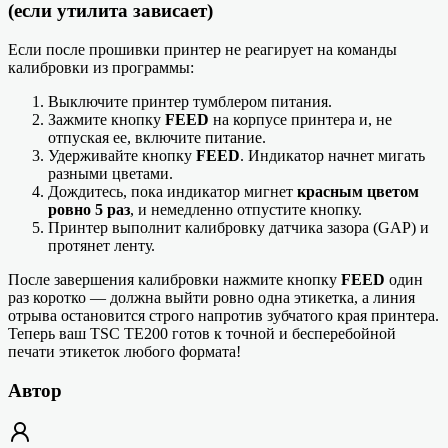
(если утилита зависает)
Если после прошивки принтер не реагирует на команды
калибровки из программы:
Выключите принтер тумблером питания.
Зажмите кнопку
FEED
на корпусе принтера и, не
отпуская ее, включите питание.
Удерживайте кнопку
FEED
. Индикатор начнет мигать
разными цветами.
Дождитесь, пока индикатор мигнет
красным цветом
ровно 5 раз
, и немедленно отпустите кнопку.
Принтер выполнит калибровку датчика зазора (GAP) и
протянет ленту.
После завершения калибровки нажмите кнопку
FEED
один
раз коротко — должна выйти ровно одна этикетка, а линия
отрыва остановится строго напротив зубчатого края принтера.
Теперь ваш TSC TE200 готов к точной и бесперебойной
печати этикеток любого формата!
Автор