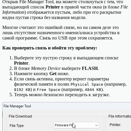
Открыв File Manager Tool, вы можете столкнуться с тем, что
выпадающий список
Printer
в правой части окна (в блоке
File
Information
) отображается пустым, либо при его раскрытии
видна пустая строка без названия модели.
Многие считают это ошибкой связи, но на самом деле это
лишь отсутствие назначенного имени/алиаса устройства в
самой программе. Связь по USB при этом сохраняется.
Как проверить связь и обойти эту проблему:
Выберите эту пустую строку в выпадающем списке
Printer
.
В блоке
Memory Device
выберите
FLASH
.
Нажмите кнопку
Get
ниже.
Если связь активна, принтер вернет параметры
физической памяти в полях
(например,
Physical Space
) и
(например,
).
8192 KB
Free Space
4844 KB
Теперь можно безопасно переходить к загрузке.