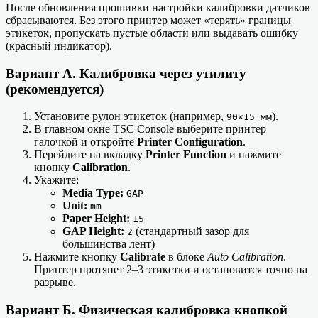
После обновления прошивки настройки калибровки датчиков
сбрасываются. Без этого принтер может «терять» границы
этикеток, пропускать пустые области или выдавать ошибку
(красный индикатор).
Вариант А. Калибровка через утилиту
(рекомендуется)
Установите рулон этикеток (например,
).
90×15 мм
В главном окне TSC Console выберите принтер
галочкой и откройте
Printer Configuration
.
Перейдите на вкладку
Printer Function
и нажмите
кнопку
Calibration
.
Укажите:
Media Type:
GAP
Unit:
mm
Paper Height:
15
GAP Height:
(стандартный зазор для
2
большинства лент)
Нажмите кнопку
Calibrate
в блоке
Auto Calibration
.
Принтер протянет 2–3 этикетки и остановится точно на
разрыве.
Вариант Б. Физическая калибровка кнопкой