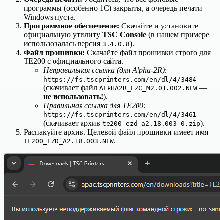
программы (особенно 1С) закрыты, а очередь печати
Windows пуста.
Программное обеспечение:
Скачайте и установите
официальную утилиту
TSC Console
(в нашем примере
использовалась версия
).
3.4.0.8
Файл прошивки:
Скачайте файл прошивки строго для
TE200 с официального сайта.
Неправильная ссылка (для Alpha-2R):
https://fs.tscprinters.com/en/dl/4/3484
(скачивает файл
—
ALPHA2R_EZC_M2.01.002.NEW
не использовать!
).
Правильная ссылка для TE200:
https://fs.tscprinters.com/en/dl/4/3461
(скачивает архив
).
te200_ezd_a2.18.003_0.zip
Распакуйте архив. Целевой файл прошивки имеет имя
.
TE200_EZD_A2.18.003.NEW