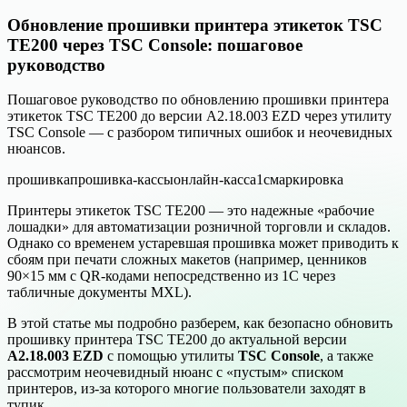
Обновление прошивки принтера этикеток TSC
TE200 через TSC Console: пошаговое
руководство
Пошаговое руководство по обновлению прошивки принтера
этикеток TSC TE200 до версии A2.18.003 EZD через утилиту
TSC Console — с разбором типичных ошибок и неочевидных
нюансов.
прошивка
прошивка-кассы
онлайн-касса
1с
маркировка
Принтеры этикеток TSC TE200 — это надежные «рабочие
лошадки» для автоматизации розничной торговли и складов.
Однако со временем устаревшая прошивка может приводить к
сбоям при печати сложных макетов (например, ценников
90×15 мм с QR-кодами непосредственно из 1С через
табличные документы MXL).
В этой статье мы подробно разберем, как безопасно обновить
прошивку принтера TSC TE200 до актуальной версии
A2.18.003 EZD
с помощью утилиты
TSC Console
, а также
рассмотрим неочевидный нюанс с «пустым» списком
принтеров, из-за которого многие пользователи заходят в
тупик.