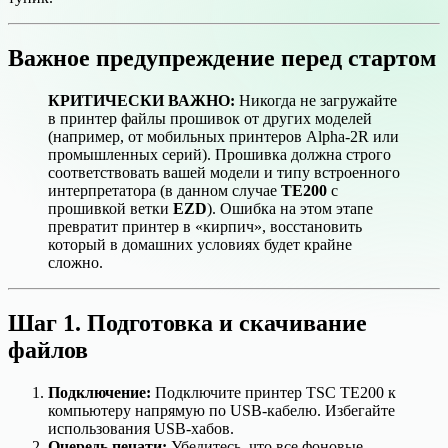
Важное предупреждение перед стартом
КРИТИЧЕСКИ ВАЖНО:
Никогда не загружайте
в принтер файлы прошивок от других моделей
(например, от мобильных принтеров Alpha-2R или
промышленных серий). Прошивка должна строго
соответствовать вашей модели и типу встроенного
интерпретатора (в данном случае
TE200
с
прошивкой ветки
EZD
). Ошибка на этом этапе
превратит принтер в «кирпич», восстановить
который в домашних условиях будет крайне
сложно.
Шаг 1. Подготовка и скачивание
файлов
Подключение:
Подключите принтер TSC TE200 к
компьютеру напрямую по USB-кабелю. Избегайте
использования USB-хабов.
Очередь печати:
Убедитесь, что все фоновые