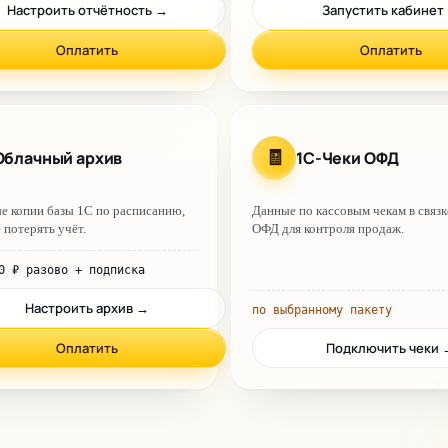
Настроить отчётность
→
Запустить кабинет
Оплатить
Оплатить
Облачный архив
1С-Чеки ОФД
🧾
е копии базы 1С по расписанию,
Данные по кассовым чекам в связк
 потерять учёт.
ОФД для контроля продаж.
0
₽
разово
+ подписка
Настроить архив
→
по выбранному пакету
Оплатить
Подключить чеки