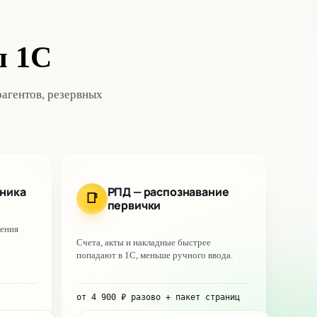
ы 1С
рагентов, резервных
дника
РПД — распознавание
📑
первички
ления
Счета, акты и накладные быстрее
попадают в 1С, меньше ручного ввода.
от
4 900
₽
разово
+ пакет страниц