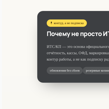
💊 контур, а не подписка
Почему не просто И
ИТС/КП — это основа официального 
отчётность, кассы, ОФД, маркировк
контур работы, а не как подписку ра
обновления без сбоев
резервные копии