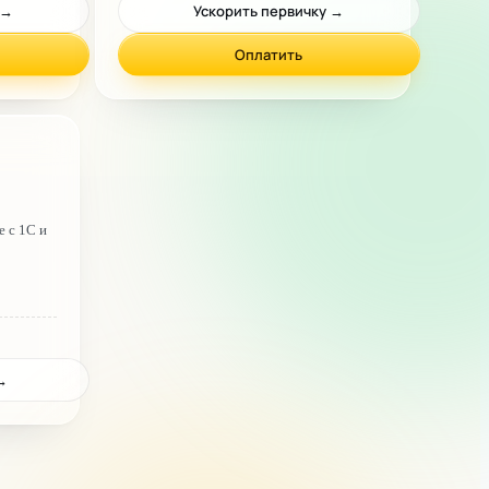
→
Ускорить первичку
→
Оплатить
е с 1С и
→