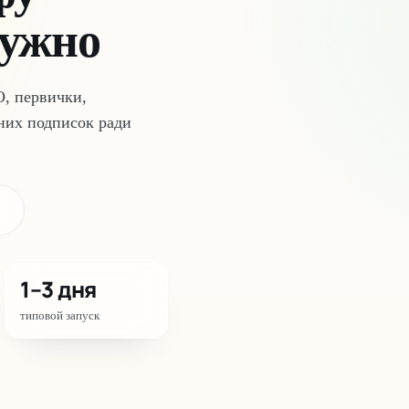
нужно
О, первички,
шних подписок ради
1–3 дня
типовой запуск