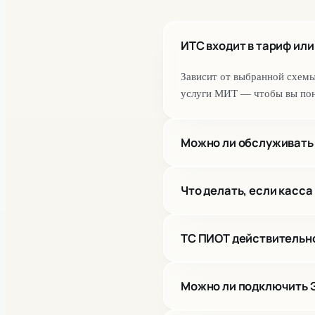
ИТС входит в тариф ил
Зависит от выбранной схем
услуги МИТ — чтобы вы пон
Можно ли обслуживать 
Да. Для этого есть тарифы 
Что делать, если касса
Проверим модель, ФН, прош
ТС ПИОТ действительно
проверим продажу маркиров
Если вы указали код партнёр
Можно ли подключить Э
ФН, ОФД и дополнительные 