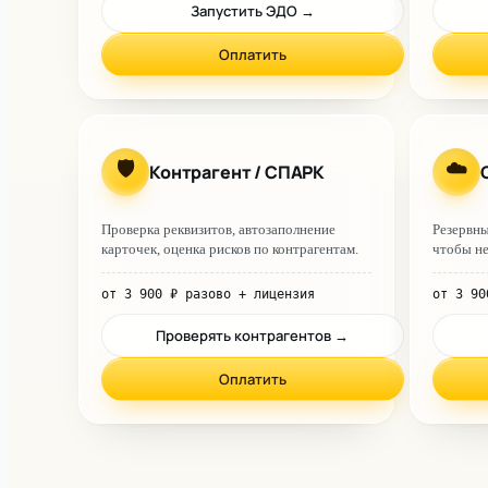
Запустить ЭДО
→
Оплатить
🛡️
☁️
Контрагент / СПАРК
Проверка реквизитов, автозаполнение
Резервны
карточек, оценка рисков по контрагентам.
чтобы не
от
3 900
₽
разово
+ лицензия
от
3 90
Проверять контрагентов
→
Оплатить