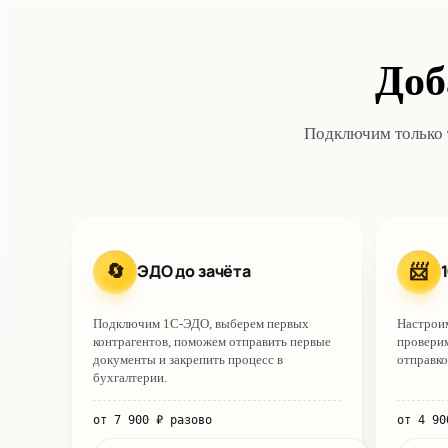
Доб
Подключим только т
ЭДО до зачёта
🔄
📨
Подключим 1С-ЭДО, выберем первых
Настроим
контрагентов, поможем отправить первые
проверим
документы и закрепить процесс в
отправко
бухгалтерии.
от
7 900
₽
разово
от
4 90