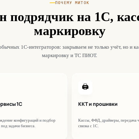
ПОЧЕМУ МИТОК
н подрядчик на 1С, кас
маркировку
обычных 1С-интеграторов: закрываем не только учёт, но и к
маркировку и ТС ПИОТ.
🖨️
ервисы 1С
ККТ и прошивки
ждение конфигураций и подбор
Кассы, ФФД, драйверы, передача ч
 под задачи бизнеса.
связка с 1С.