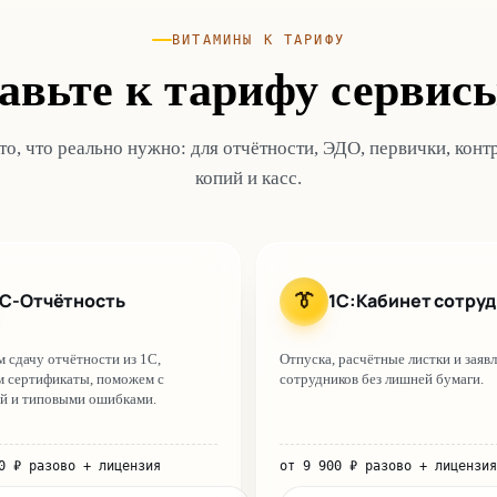
ВИТАМИНЫ К ТАРИФУ
авьте к тарифу сервис
о, что реально нужно: для отчётности, ЭДО, первички, конт
копий и касс.
1С-Отчётность
1С:Кабинет сотру
👔
 сдачу отчётности из 1С,
Отпуска, расчётные листки и заяв
 сертификаты, поможем с
сотрудников без лишней бумаги.
й и типовыми ошибками.
0
₽
разово
+ лицензия
от
9 900
₽
разово
+ лицензия