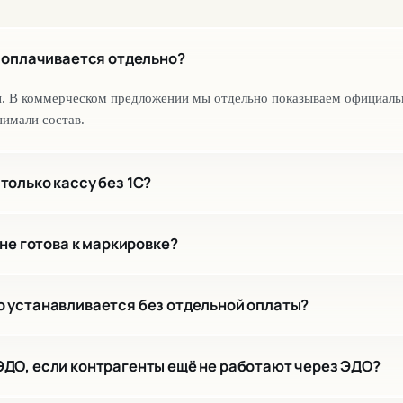
и оплачивается отдельно?
ы. В коммерческом предложении мы отдельно показываем официаль
имали состав.
только кассу без 1С?
ККТ Контроль и ККТ Стандарт — они закрывают контроль и поддерж
 не готова к маркировке?
ивку, драйвер и ФФД и предложим план обновления. После этого 
 устанавливается без отдельной оплаты?
анного товара.
а 54449, установка и настройка модуля не оплачиваются отдельно.
ДО, если контрагенты ещё не работают через ЭДО?
работы считаются отдельно.