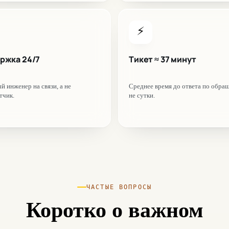
⚡
ржка 24/7
Тикет ≈ 37 минут
 инженер на связи, а не
Среднее время до ответа по обр
тчик.
не сутки.
ЧАСТЫЕ ВОПРОСЫ
Коротко о важном