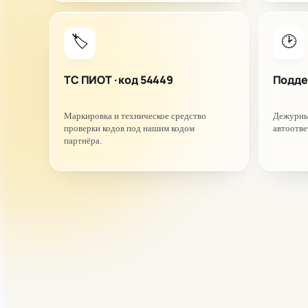
🏷️
🕑
ТС ПИОТ · код 54449
Подде
Маркировка и техническое средство
Дежурный
проверки кодов под нашим кодом
автоотве
партнёра.