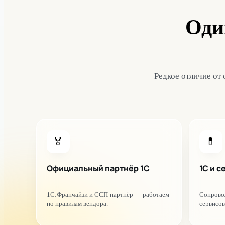
Оди
Редкое отличие от 
🏅
💊
Официальный партнёр 1С
1С и с
1С:Франчайзи и ССП-партнёр — работаем
Сопрово
по правилам вендора.
сервисов