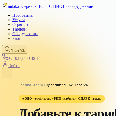
mitok.ru
Сервисы 1С · ТС ПИОТ · оборудование
Программы
Услуги
Сервисы
Тарифы
Оборудование
Блог
Поиск
⌘K
+7 (937) 499-48-14
Войти
Главная
→
Тарифы
→
Дополнительные сервисы 1С
●
ЭДО · отчётность · РПД · кабинет · СПАРК · архив
Добавьте к тари