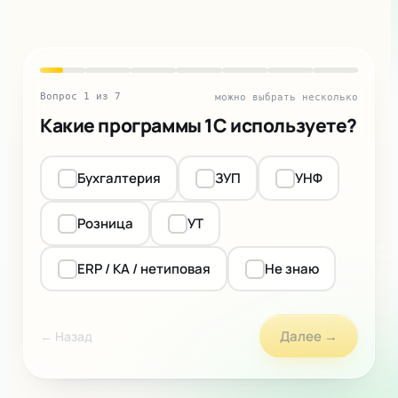
Вопрос
1
из
7
можно выбрать несколько
Какие программы 1С используете?
Бухгалтерия
ЗУП
УНФ
Розница
УТ
ERP / КА / нетиповая
Не знаю
Далее
→
← Назад