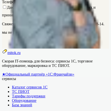
Телефон
Даю
согласие на обработку персональных данных
и
принимаю
Политику
.
Позвоните мне
Свяжемся в течение 30 секунд. Звоним с +7 (937) 499-48-14.
мы не спамим ·
политика
mitok.ru
Скорая IT-помощь для бизнеса: сервисы 1С, торговое
оборудование, маркировка и ТС ПИОТ.
★
Официальный партнёр «1С:Франчайзи»
сервисы
Каталог сервисов 1С
ТС ПИОТ
Тарифы поддержки
Оборудование
База знаний