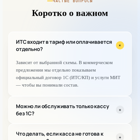
ЧАСТЫЕ ВОПРОСЫ
Коротко о важном
ИТС входит в тариф или оплачивается
+
отдельно?
Зависит от выбранной схемы. В коммерческом
предложении мы отдельно показываем
официальный договор 1С (ИТС/КП) и услуги МИТ
— чтобы вы понимали состав.
Можно ли обслуживать только кассу
+
без 1С?
Да. Для этого есть тарифы ККТ Контроль и ККТ
Что делать, если касса не готова к
Стандарт — они закрывают контроль и поддержку
+