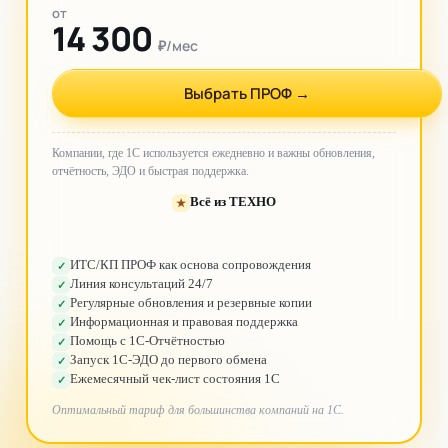
от
14 300
₽/мес
Выбрать ПРОФ
→
Компании, где 1С используется ежедневно и важны обновления,
отчётность, ЭДО и быстрая поддержка.
Всё из ТЕХНО
★
ИТС/КП ПРОФ как основа сопровождения
✓
Линия консультаций 24/7
✓
Регулярные обновления и резервные копии
✓
Информационная и правовая поддержка
✓
Помощь с 1С-Отчётностью
✓
Запуск 1С-ЭДО до первого обмена
✓
Ежемесячный чек-лист состояния 1С
✓
Оптимальный тариф для большинства компаний на 1С.