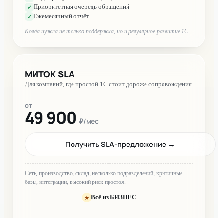
Приоритетная очередь обращений
✓
Ежемесячный отчёт
✓
Когда нужна не только поддержка, но и регулярное развитие 1С.
МИТОК SLA
Для компаний, где простой 1С стоит дороже сопровождения.
от
49 900
₽/мес
Получить SLA-предложение
→
Сеть, производство, склад, несколько подразделений, критичные
базы, интеграции, высокий риск простоя.
Всё из БИЗНЕС
★