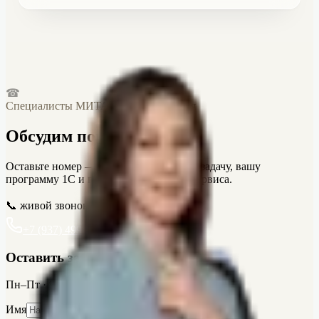
отдельно.
Нет. Итоговая стоимость зависит от состава баз,
количества пользователей, касс, сервисов и уровня
поддержки. Точную цену подберём после короткого
разговора или экспресс-аудита.
☎
Специалисты МИТ
Алина
·
Иван
·
Наиля
Обсудим подключение
Оставьте номер — специалист уточнит задачу, вашу
программу 1С и подходящие условия сервиса.
📞 живой звонок
🕐 Пн–Пт, 9:00–18:00
+7 (937) 499-48-14
MAX
чат
Оставить заявку
Пн–Пт · 9:00–18:00 по Башкирии
Имя