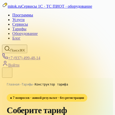
mitok.ru
Сервисы 1С · ТС ПИОТ · оборудование
Программы
Услуги
Сервисы
Тарифы
Оборудование
Блог
Поиск
⌘K
+7 (937) 499-48-14
Войти
Главная
→
Тарифы
→
Конструктор тарифа
●
7 вопросов · живой результат · без регистрации
Соберите тариф