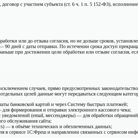
 договор с участием субъекта (ст. 6 ч. 1 п. 5 152-ФЗ), исполнение
ботки или до отзыва согласия, но не дольше сроков, установле
— 90 дней с даты отправки. По истечении срока доступ прекраща
раньше при достижении цели обработки или отзыве согласия, ес
 исключением случаев, прямо предусмотренных законодательство
я отдельных целей данные могут передаваться следующим катего
аты банковской картой и через Систему быстрых платежей;
 для формирования и отправки электронного кассового чека;
 уведомлений (email, мессенджеры) — для обработки обращений
ого обслуживания сайта;
ics) — в объёме технических и обезличенных данных;
я в сервисе 1С:Фреш и направлении связанных с сервисом инф