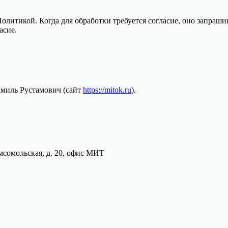
Политикой. Когда для обработки требуется согласие, оно запраш
асие.
миль Рустамович (сайт
https://mitok.ru
).
омсомольская, д. 20, офис МИТ