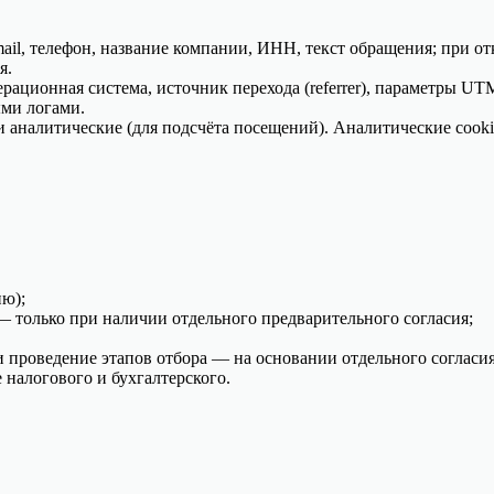
mail, телефон, название компании, ИНН, текст обращения; при 
я.
 операционная система, источник перехода (referrer), параметры
ыми логами.
 и аналитические (для подсчёта посещений). Аналитические cook
ию);
только при наличии отдельного предварительного согласия;
и проведение этапов отбора — на основании отдельного согласия
 налогового и бухгалтерского.