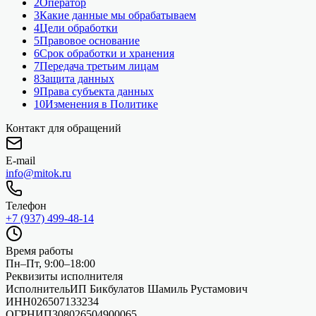
2
Оператор
3
Какие данные мы обрабатываем
4
Цели обработки
5
Правовое основание
6
Срок обработки и хранения
7
Передача третьим лицам
8
Защита данных
9
Права субъекта данных
10
Изменения в Политике
Контакт для обращений
E-mail
info@mitok.ru
Телефон
+7 (937) 499-48-14
Время работы
Пн–Пт, 9:00–18:00
Реквизиты исполнителя
Исполнитель
ИП Бикбулатов Шамиль Рустамович
ИНН
026507133234
ОГРНИП
308026504900065