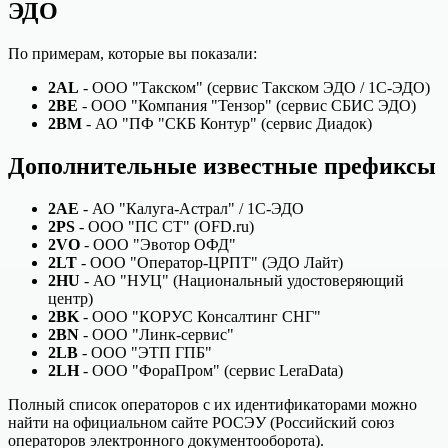
ЭДО
По примерам, которые вы показали:
2AL
- ООО "Такском" (сервис Такском ЭДО / 1С-ЭДО)
2BE
- ООО "Компания "Тензор" (сервис СБИС ЭДО)
2BM
- АО "ПФ "СКБ Контур" (сервис Диадок)
Дополнительные известные префиксы
2AE
- АО "Калуга-Астрал" / 1С-ЭДО
2PS
- ООО "ПС СТ" (OFD.ru)
2VO
- ООО "Эвотор ОФД"
2LT
- ООО "Оператор-ЦРПТ" (ЭДО Лайт)
2HU
- АО "НУЦ" (Национальный удостоверяющий
центр)
2BK
- ООО "КОРУС Консалтинг СНГ"
2BN
- ООО "Линк-сервис"
2LB
- ООО "ЭТП ГПБ"
2LH
- ООО "ФораПром" (сервис LeraData)
Полный список операторов с их идентификаторами можно
найти на официальном сайте РОСЭУ (Российский союз
операторов электронного документооборота).