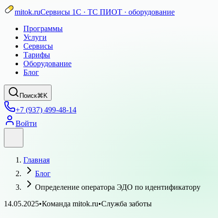
mitok.ru
Сервисы 1С · ТС ПИОТ · оборудование
Программы
Услуги
Сервисы
Тарифы
Оборудование
Блог
Поиск
⌘K
+7 (937) 499-48-14
Войти
Главная
Блог
Определение оператора ЭДО по идентификатору
14.05.2025
•
Команда mitok.ru
•
Служба заботы