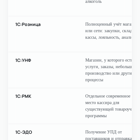
алкоголь
1С:Розница
Полноценный учёт магазина
или сети: закупки, склад, ц
кассы, лояльность, аналитик
1С:УНФ
Магазин, у которого есть
услуги, заказы, небольшое
производство или другие
процессы
1С:РМК
Отдельное современное рабо
место кассира для
существующей товароучётн
программы
1С-ЭДО
Получение УПД от
поставщиков и отправка