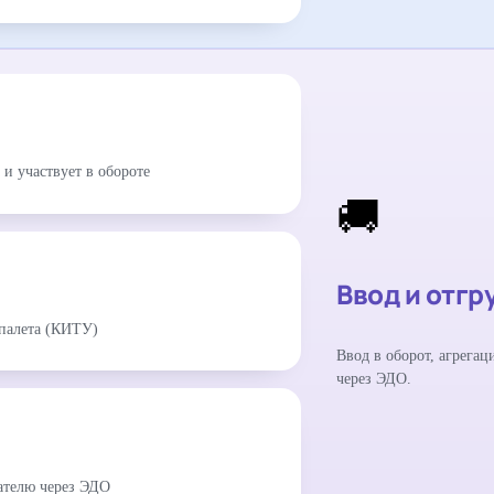
и участвует в обороте
🚚
Ввод и отгр
палета (КИТУ)
Ввод в оборот, агрегац
через ЭДО.
ателю через ЭДО