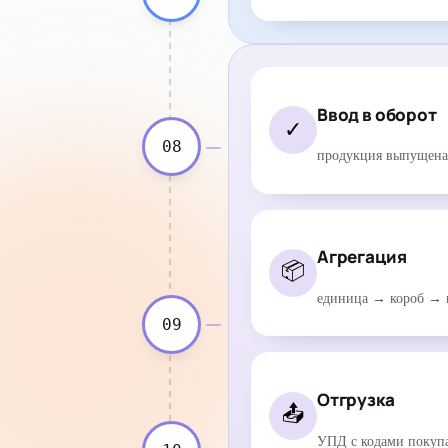
Ввод в оборот
✓
08
продукция выпущена 
Агрегация
📦
единица → короб → 
09
Отгрузка
📤
УПД с кодами покуп