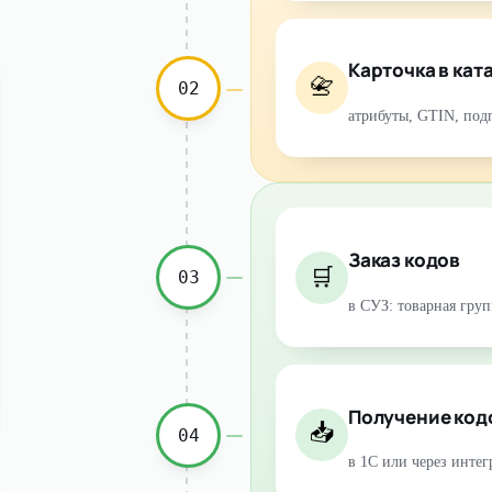
Карточка в кат
📇
02
атрибуты, GTIN, по
Заказ кодов
🛒
03
в СУЗ: товарная груп
Получение код
📥
04
в 1С или через инте