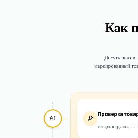
Как п
Десять шагов:
маркированный това
Проверка това
🔎
01
товарная группа, Т