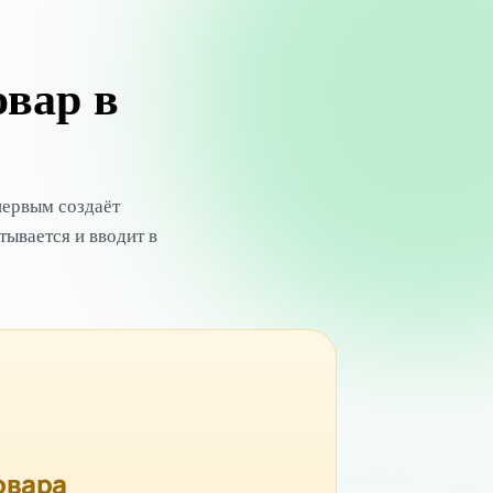
овар в
первым создаёт
тывается и вводит в
овара