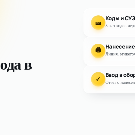
Коды и СУ
🎫
Заказ кодов чер
Нанесение
🖨
Линия, этикето
ода в
Ввод в обо
✓
Отчёт о нанесен