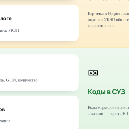
Карточка в Национальн
алоге
подписи УКЭП обязате
корректировки.
дпись УКЭП
🎫
па, GTIN, количество
Коды в СУЗ
Коды маркировки зака
ов
заказами — через ЛК 
грацию