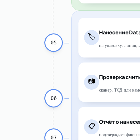
Нанесение Data
🏷
05
на упаковку: линия, 
Проверка счит
📷
сканер, ТСД или кам
06
Отчёт о нанес
📋
подтверждает факт н
07