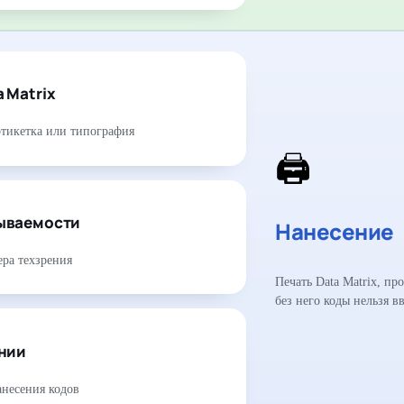
 Matrix
этикетка или типография
🖨
ываемости
Нанесение
ера техзрения
Печать Data Matrix, п
без него коды нельзя вв
ении
анесения кодов