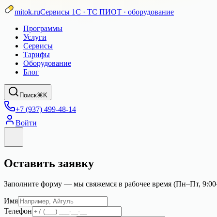
mitok.ru
Сервисы 1С · ТС ПИОТ · оборудование
Программы
Услуги
Сервисы
Тарифы
Оборудование
Блог
Поиск
⌘K
+7 (937) 499-48-14
Войти
Оставить заявку
Заполните форму — мы свяжемся в рабочее время (
Пн–Пт, 9:00
Имя
Телефон