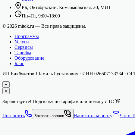
РБ, Октябрьский, Комсомольская, 20, МИТ
Пн–Пт, 9:00–18:00
©
2026
mitok.ru — Все права защищены.
Программы
Услуги
Сервисы
Тарифы
Оборудование
Блог
ИП Бикбулатов Шамиль Рустамович
· ИНН
026507133234
· О
+
×
Здравствуйте! Подскажу по тарифам или помогу с 1С 👋
Позвонить
Написать на почту
Чат в T
Заказать звонок