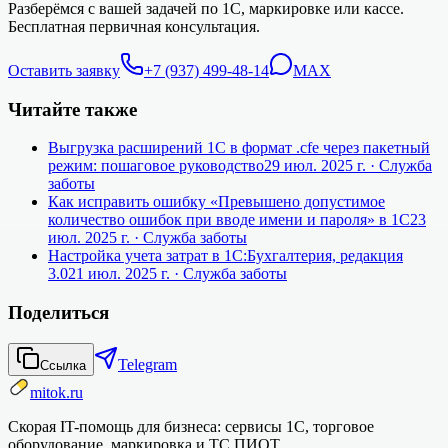
Разберёмся с вашей задачей по 1С, маркировке или кассе.
Бесплатная первичная консультация.
Оставить заявку
+7 (937) 499-48-14
MAX
Читайте также
Выгрузка расширений 1С в формат .cfe через пакетный
режим: пошаговое руководство
29 июл. 2025 г.
· Служба
заботы
Как исправить ошибку «Превышено допустимое
количество ошибок при вводе имени и пароля» в 1С
23
июл. 2025 г.
· Служба заботы
Настройка учета затрат в 1С:Бухгалтерия, редакция
3.0
21 июл. 2025 г.
· Служба заботы
Поделиться
Telegram
Ссылка
mitok.ru
Скорая IT-помощь для бизнеса: сервисы 1С, торговое
оборудование, маркировка и ТС ПИОТ.