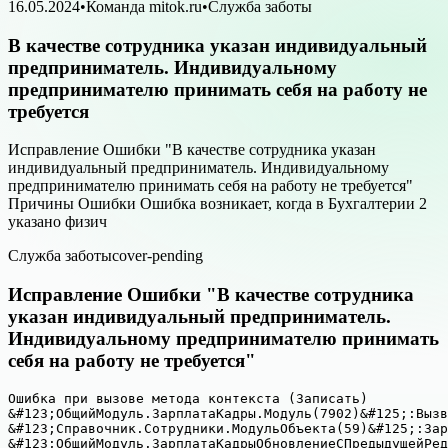
16.05.2024
•
Команда mitok.ru
•
Служба заботы
В качестве сотрудника указан индивидуальный
предприниматель. Индивидуальному
предпринимателю принимать себя на работу не
требуется
Исправление Ошибки "В качестве сотрудника указан
индивидуальный предприниматель. Индивидуальному
предпринимателю принимать себя на работу не требуется"
Причины Ошибки Ошибка возникает, когда в Бухгалтерии 2
указано физич
Служба заботы
cover-pending
Исправление Ошибки "В качестве сотрудника
указан индивидуальный предприниматель.
Индивидуальному предпринимателю принимать
себя на работу не требуется"
Ошибка при вызове метода контекста (Записать)

&#123;ОбщийМодуль.ЗарплатаКадры.Модуль(7902)&#125;:Вызв
&#123;Справочник.Сотрудники.МодульОбъекта(59)&#125;:Зар
&#123;ОбщийМодуль.ЗарплатаКадрыОбновлениеСПредыдущейРед