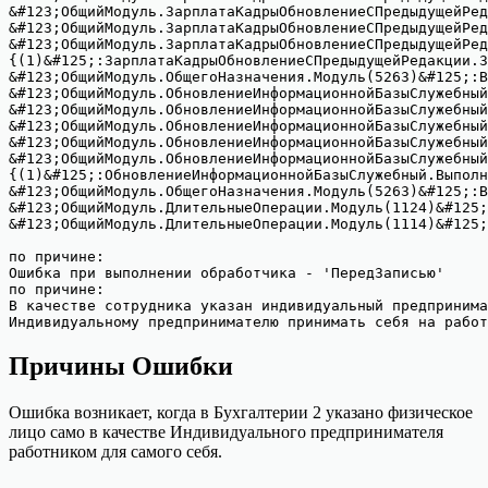
&#123;ОбщийМодуль.ЗарплатаКадрыОбновлениеСПредыдущейРед
&#123;ОбщийМодуль.ЗарплатаКадрыОбновлениеСПредыдущейРед
&#123;ОбщийМодуль.ЗарплатаКадрыОбновлениеСПредыдущейРед
{(1)&#125;:ЗарплатаКадрыОбновлениеСПредыдущейРедакции.З
&#123;ОбщийМодуль.ОбщегоНазначения.Модуль(5263)&#125;:В
&#123;ОбщийМодуль.ОбновлениеИнформационнойБазыСлужебный
&#123;ОбщийМодуль.ОбновлениеИнформационнойБазыСлужебный
&#123;ОбщийМодуль.ОбновлениеИнформационнойБазыСлужебный
&#123;ОбщийМодуль.ОбновлениеИнформационнойБазыСлужебный
&#123;ОбщийМодуль.ОбновлениеИнформационнойБазыСлужебный
{(1)&#125;:ОбновлениеИнформационнойБазыСлужебный.Выполн
&#123;ОбщийМодуль.ОбщегоНазначения.Модуль(5263)&#125;:В
&#123;ОбщийМодуль.ДлительныеОперации.Модуль(1124)&#125;
&#123;ОбщийМодуль.ДлительныеОперации.Модуль(1114)&#125;
по причине:

Ошибка при выполнении обработчика - 'ПередЗаписью'

по причине:

В качестве сотрудника указан индивидуальный предпринима
Причины Ошибки
Ошибка возникает, когда в Бухгалтерии 2 указано физическое
лицо само в качестве Индивидуального предпринимателя
работником для самого себя.