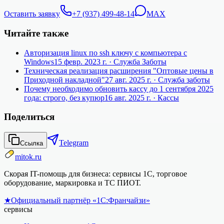
Оставить заявку
+7 (937) 499-48-14
MAX
Читайте также
Авторизация linux по ssh ключу с компьютера с
Windows
15 февр. 2023 г.
· Служба Заботы
Техническая реализация расширения "Оптовые цены в
Приходной накладной"
27 авг. 2025 г.
· Служба заботы
Почему необходимо обновить кассу до 1 сентября 2025
года: строго, без купюр
16 авг. 2025 г.
· Кассы
Поделиться
Telegram
Ссылка
mitok.ru
Скорая IT-помощь для бизнеса: сервисы 1С, торговое
оборудование, маркировка и ТС ПИОТ.
★
Официальный партнёр «1С:Франчайзи»
сервисы