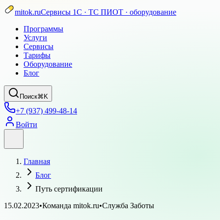
mitok.ru
Сервисы 1С · ТС ПИОТ · оборудование
Программы
Услуги
Сервисы
Тарифы
Оборудование
Блог
Поиск
⌘K
+7 (937) 499-48-14
Войти
Главная
Блог
Путь сертификации
15.02.2023
•
Команда mitok.ru
•
Служба Заботы