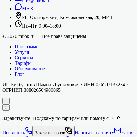
info@mitok.ru
MAX
РБ, Октябрьский, Комсомольская, 20, МИТ
Пн–Пт, 9:00–18:00
©
2026
mitok.ru — Все права защищены.
Программы
Услуги
Сервисы
Тарифы
Оборудование
Блог
ИП Бикбулатов Шамиль Рустамович
· ИНН
026507133234
·
ОГРНИП
308026504900065
+
×
Здравствуйте! Подскажу по тарифам или помогу с 1С 👋
Позвонить
Написать на почту
Чат в
Заказать звонок