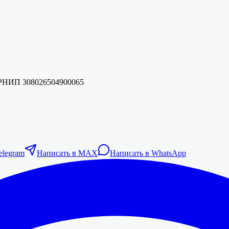
ГРНИП
308026504900065
elegram
Написать в MAX
Написать в WhatsApp