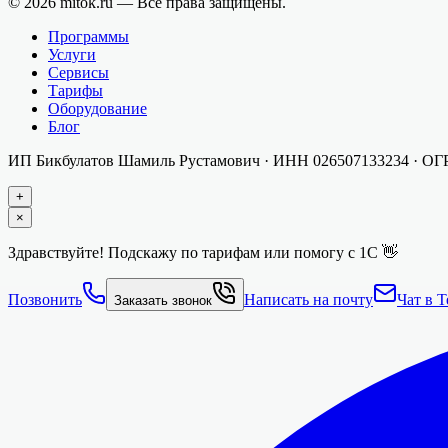
©
2026
mitok.ru — Все права защищены.
Программы
Услуги
Сервисы
Тарифы
Оборудование
Блог
ИП Бикбулатов Шамиль Рустамович
· ИНН
026507133234
· О
+
×
Здравствуйте! Подскажу по тарифам или помогу с 1С 👋
Позвонить
Написать на почту
Чат в T
Заказать звонок