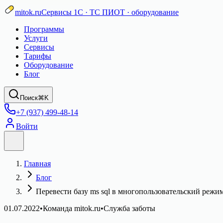
mitok.ru
Сервисы 1С · ТС ПИОТ · оборудование
Программы
Услуги
Сервисы
Тарифы
Оборудование
Блог
Поиск
⌘K
+7 (937) 499-48-14
Войти
Главная
Блог
Перевести базу ms sql в многопользовательский режи
01.07.2022
•
Команда mitok.ru
•
Служба заботы