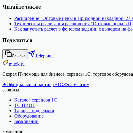
Читайте также
Расширение "Оптовые цены в Приходной накладной"
27 а
Техническая реализация расширения "Оптовые цены в П
Как запустить расчет в фоновом задании с выводом на ф
Поделиться
Telegram
Ссылка
mitok.ru
Скорая IT-помощь для бизнеса: сервисы 1С, торговое оборудо
★
Официальный партнёр «1С:Франчайзи»
сервисы
Каталог сервисов 1С
ТС ПИОТ
Тарифы поддержки
Оборудование
База знаний
компания