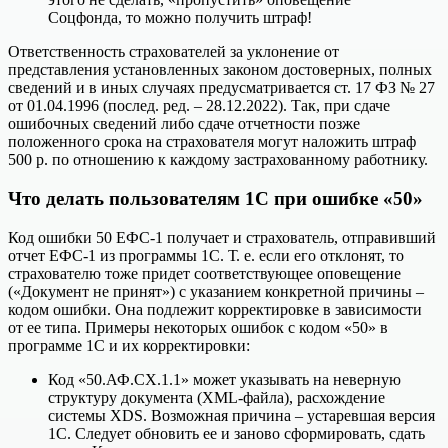
Соцфонда, то можно получить штраф!
Ответственность страхователей за уклонение от
представления установленных законом достоверных, полных
сведений и в иных случаях предусматривается ст. 17 ФЗ № 27
от 01.04.1996 (послед. ред. – 28.12.2022). Так, при сдаче
ошибочных сведений либо сдаче отчетности позже
положенного срока на страхователя могут наложить штраф
500 р. по отношению к каждому застрахованному работнику.
Что делать пользователям 1С при ошибке «50»
Код ошибки 50 ЕФС-1 получает и страхователь, отправивший
отчет ЕФС-1 из программы 1С. Т. е. если его отклонят, то
страхователю тоже придет соответствующее оповещение
(«Документ не принят») с указанием конкретной причины –
кодом ошибки. Она подлежит корректировке в зависимости
от ее типа. Примеры некоторых ошибок с кодом «50» в
программе 1С и их корректировки:
Код «50.АФ.СХ.1.1» может указывать на неверную
структуру документа (XML-файла), расхождение
системы XDS. Возможная причина – устаревшая версия
1С. Следует обновить ее и заново сформировать, сдать