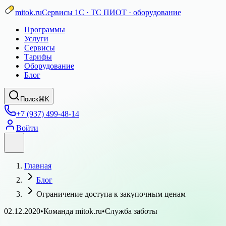
mitok.ru
Сервисы 1С · ТС ПИОТ · оборудование
Программы
Услуги
Сервисы
Тарифы
Оборудование
Блог
Поиск
⌘K
+7 (937) 499-48-14
Войти
Главная
Блог
Ограничение доступа к закупочным ценам
02.12.2020
•
Команда mitok.ru
•
Служба заботы