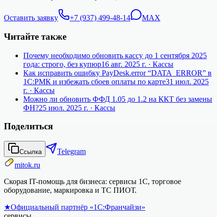
Оставить заявку
+7 (937) 499-48-14
MAX
Читайте также
Почему необходимо обновить кассу до 1 сентября 2025
года: строго, без купюр
16 авг. 2025 г.
· Кассы
Как исправить ошибку PayDesk.error “DATA_ERROR” в
1С:РМК и избежать сбоев оплаты по карте
31 июл. 2025
г.
· Кассы
Можно ли обновить ФФД 1.05 до 1.2 на ККТ без замены
ФН?
25 июл. 2025 г.
· Кассы
Поделиться
Telegram
Ссылка
mitok.ru
Скорая IT-помощь для бизнеса: сервисы 1С, торговое
оборудование, маркировка и ТС ПИОТ.
★
Официальный партнёр «1С:Франчайзи»
сервисы