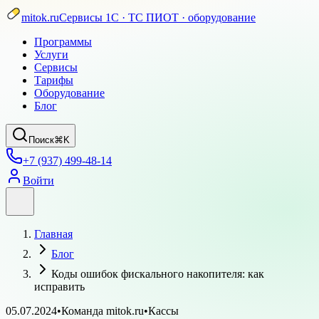
mitok.ru
Сервисы 1С · ТС ПИОТ · оборудование
Программы
Услуги
Сервисы
Тарифы
Оборудование
Блог
Поиск
⌘K
+7 (937) 499-48-14
Войти
Главная
Блог
Коды ошибок фискального накопителя: как
исправить
05.07.2024
•
Команда mitok.ru
•
Кассы