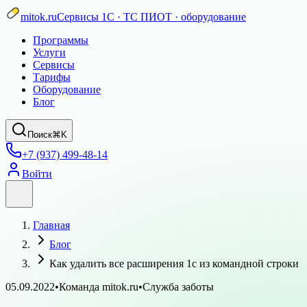
mitok.ru
Сервисы 1С · ТС ПИОТ · оборудование
Программы
Услуги
Сервисы
Тарифы
Оборудование
Блог
Поиск
⌘K
+7 (937) 499-48-14
Войти
Главная
Блог
Как удалить все расширения 1с из командной строки
05.09.2022
•
Команда mitok.ru
•
Служба заботы