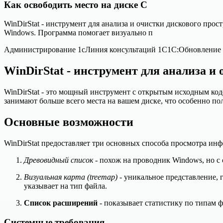
Как освободить место на диске C
WinDirStat - инструмент для анализа и очистки дискового про
Windows. Программа помогает визуально п
Администрирование 1c
Линия консультаций 1С
1С:Обновление
WinDirStat - инструмент для анализа и
WinDirStat - это мощный инструмент с открытым исходным код
занимают больше всего места на вашем диске, что особенно по
Основные возможности
WinDirStat предоставляет три основных способа просмотра ин
Древовидный список
- похож на проводник Windows, но с 
Визуальная карта (treemap)
- уникальное представление, 
указывает на тип файла.
Список расширений
- показывает статистику по типам 
Системные требования