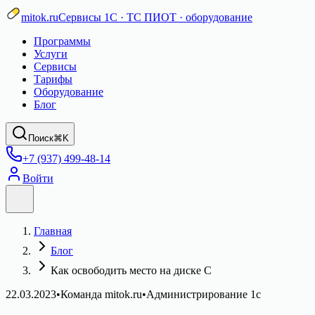
mitok.ru
Сервисы 1С · ТС ПИОТ · оборудование
Программы
Услуги
Сервисы
Тарифы
Оборудование
Блог
Поиск
⌘K
+7 (937) 499-48-14
Войти
Главная
Блог
Как освободить место на диске C
22.03.2023
•
Команда mitok.ru
•
Администрирование 1c