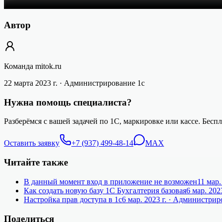
Автор
Команда mitok.ru
22 марта 2023 г.
· Администрирование 1c
Нужна помощь специалиста?
Разберёмся с вашей задачей по 1С, маркировке или кассе. Бесп
Оставить заявку
+7 (937) 499-48-14
MAX
Читайте также
В данный момент вход в приложение не возможен
11 мар.
Как создать новую базу 1С Бухгалтерия базовая
6 мар. 2023
Настройка прав доступа в 1с
6 мар. 2023 г.
· Администриро
Поделиться