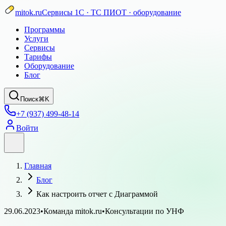
mitok.ru
Сервисы 1С · ТС ПИОТ · оборудование
Программы
Услуги
Сервисы
Тарифы
Оборудование
Блог
Поиск
⌘K
+7 (937) 499-48-14
Войти
Главная
Блог
Как настроить отчет с Диаграммой
29.06.2023
•
Команда mitok.ru
•
Консультации по УНФ