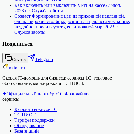
Как включить или выключить VPN на кассе
27 июл.
2023 г.
· Служба заботы
Создает Формирование цен из приходной накладной,
очень широкие столбцы, розничная цена в самом конце,
неудобно, просит сузить, если можно
4 мар. 2023 г.
·
Служба заботы
Поделиться
Telegram
Ссылка
mitok.ru
Скорая IT-помощь для бизнеса: сервисы 1С, торговое
оборудование, маркировка и ТС ПИОТ.
★
Официальный партнёр «1С:Франчайзи»
сервисы
Каталог сервисов 1С
ТС ПИОТ
Тарифы поддержки
Оборудование
База знаний