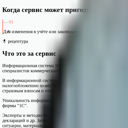
Когда сервис может пригодиться
—
01
✓
Для изменения в учёте или законодательстве нужна инструкция
💊 рецептура
Что это за сервис
Информационная система 1С:ИТС создана специально для пользо
специалистов коммерческих организаций.
В информационной системе 1С:ИТС представлены новости, комм
налогообложению хозяйственных операций, пошаговые инструк
страховым взносам и отправке отчетности в контролирующие о
Уникальность информационной системы 1С:ИТС состоит в том,
фирмы "1С".
Эксперты и методисты фирмы 1С ежедневно отслеживают измене
деклараций и др. Затем программисты на основании этих мето
ситуации, материалы по налогам и отчетности рассматриваются