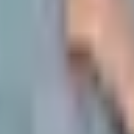
не
ной практике.
в программах 1С.