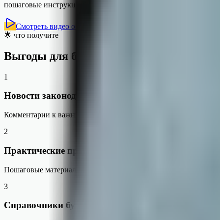
пошаговые инструкции).
Смотреть видео о сервисе
VK Видео · откроется в новом ок
🌟 что получите
Выгоды для бизнеса
1
Новости законодательства
Комментарии к важным изменениям, письмам ведомств и судеб
2
Практические примеры для 1С
Пошаговые материалы по бухгалтерскому и налоговому учёту 
3
Справочники бухгалтера и кадровика