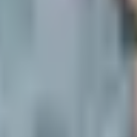
ментам.
нениям, письмам государственных органов и постановлениям ар
еские примеры ведения бухгалтерского учета в программах 1С.
ь и УСН.