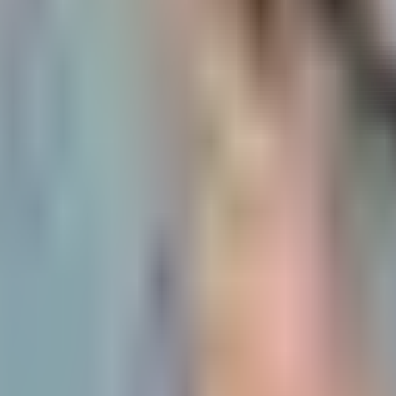
, привязанная к работе в программе 1С.
вателей "1С:Предприятия" – для руководителей, кадровиков, эк
ентарии и консультации специалистов по вопросам бухгалтерск
ции по их отражению в программе, инструкции по составлению 
рганы в электронном виде прямо из 1С:Предприятия.
 что авторами всех включенных материалов являются разработ
ния законодательства и разрабатывают методики учета той или
дик вносят изменения в программы, а методисты пишут материа
 с двух точек зрения: с позиции законодательства и с позиции 