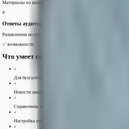
Материалы по налогам, отчётности, зарплате и кадровым доку
4
Ответы аудиторов и методистов 1С
Разъяснения по учёту, налогообложению и кадровым вопросам.
✅ возможности
Что умеет сервис
✓
Для бухгалтеров и кадровиков
✓
Новости законодательства – комментарии к важным изме
✓
Справочник хозяйственных операций. Пошаговые практич
✓
Настройка учетной политики по НДС, налогу на прибыл
✓