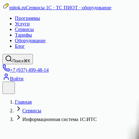
mitok.ru
Сервисы 1С · ТС ПИОТ · оборудование
Программы
Услуги
Сервисы
Тарифы
Оборудование
Блог
Поиск
⌘K
+7 (937) 499-48-14
Войти
Главная
Сервисы
Информационная система 1С:ИТС