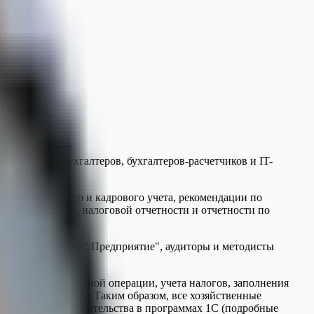
ономистов, бухгалтеров, бухгалтеров-расчетчиков и IT-
ого, налогового и кадрового учета, рекомендации по
бухгалтерской, налоговой отчетности и отчетности по
чики программ "1С:Предприятие", аудиторы и методисты
 иной хозяйственной операции, учета налогов, заполнения
лы для ИС 1С:ИТС. Таким образом, все хозяйственные
применения законодательства в программах 1С (подробные