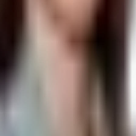
аботе с программами «1С:Предприятия» на its.1c.ru.