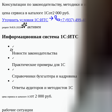
Консультации по законодательству, методики и инструкции по р
цена сервиса в каталоге 1С
от
2 000 руб.
Уточнить условия 1С:ИТС
+7 (937) 499-48-14
активен
рецепт №RX-
2026
Информационная система 1С:ИТС
✓
И
Новости законодательства
✓
Практические примеры для 1С
✓
Справочники бухгалтера и кадровика
✓
Ответы аудиторов и методистов 1С
от 2 000 руб.
цена сервиса в каталоге 1С
рабочие ситуации