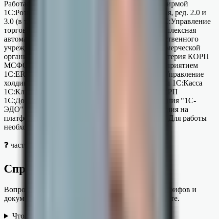
Работает в программах: 1C:Управление нашей фирмой
1С:Розница, ред. 2 (в т.ч. базовая) 1С:Бухгалтерия, ред. 2.0 и
3.0 (в т.ч. базовые) 1C:Управление холдингом 1С:Управление
торговлей, ред. 10.3 и 11 (в т.ч. базовые) 1С:Комплексная
автоматизация, ред. 2.0 1С:Бухгалтерия государственного
учреждения ред. 1.0 и 2.0 1С:Бухгалтерия некоммерческой
организации 1С:Налоговый мониторинг. Бухгалтерия КОРП
МСФО 1С:Управление производственным предприятием
1C:ERP Управление предприятием 2.0 1С:ERP. Управление
холдингом 1С:Садовод (в т.ч. базовая) 1С:Гаражи 1С:Касса
1С:Клиент ЭДО, ред. 2 1С:Документооборот КОРП
1С:Документооборот государственного учреждения "1С-
ЭДО" можно встроить в любые другие приложения на
платформе "1С:Предприятие 8". Подробнее>>> Для работы
необходим доступ в Интернет.
❓ часто спрашивают
Справочная по сервису
Вопросы про подключение, продление, состав тарифов и
документы. Если не нашли — напишите нам в чате.
+
Что такое 1С-ЭДО?