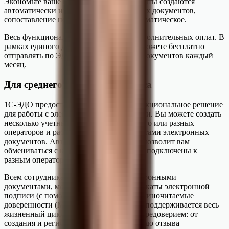
Экономьте ваше время: учетные документы создаются
автоматически из входящих электронных документов,
сопоставление номенклатуры тоже автоматическое.
Весь функционал ЭДО доступен без дополнительных оплат. В
рамках единого договора 1С:ИТС вы сможете бесплатно
отправлять по ЭДО до 100 комплектов документов каждый
месяц.
Для среднего и крупного бизнеса
1С-ЭДО предоставляет собой многофункциональное решение
для работы с электронными документами. Вы можете создать
несколько учетных записей ЭДО у одного или разных
операторов и работать с любыми форматами электронных
документов. Автоматический роуминг позволит вам
обмениваться с контрагентами, которые подключены к
разным операторам.
Всем сотрудникам, кто работает с электронными
документами, можно оформить сертификаты электронной
подписи (с помощью
1С:Подпись
) и машиночитаемые
доверенности (МЧД). В программах 1С поддерживается весь
жизненный цикл МЧД, в том числе с передоверием: от
создания и регистрации в реестре ФНС до отзыва