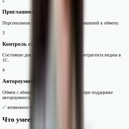
2
Приглашения контрагентам
Персональная и массовая отправка приглашений к обмену.
3
Контроль статусов ЭДО
Состояние документооборота и статус контрагента видны в
1С.
4
Автороуминг операторов
Обмен с абонентами других операторов при поддержке
автороуминга.
✅ возможности
Что умеет сервис