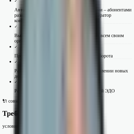
✓
Автоматический роуминг с контрагентами – абонентами
разных операторов (при условии, что оператор
контрагента поддерживает автороуминг)
✓
Выполнение обмена документами как по всем своим
организациям, так и выборочно
✓
Простой контроль состояния документооборота
✓
Различные способы оповещений о поступлении новых
документов
✓
Разграничение прав доступа пользователей ЭДО
🔌 совместимость
Требования и интеграция
условия использования