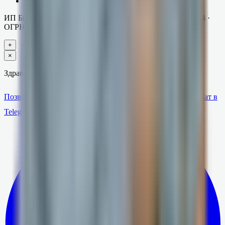
Блог
ИП Бикбулатов Шамиль Рустамович
· ИНН
026507133234
·
ОГРНИП
308026504900065
+
×
Здравствуйте! Подскажу по тарифам или помогу с 1С 👋
Позвонить
Написать на почту
Чат в
Заказать звонок
Telegram
Написать в MAX
Написать в WhatsApp