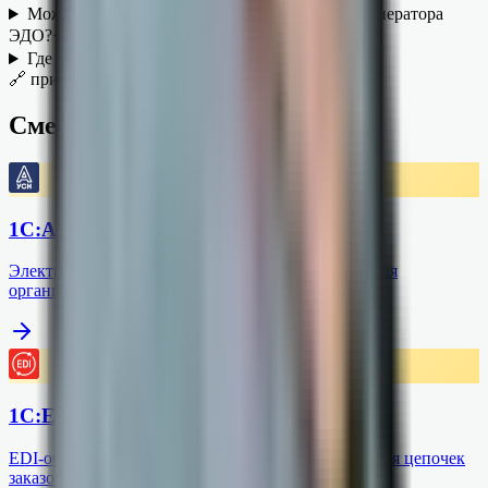
Можно ли работать с контрагентами другого оператора
+
ЭДО?
+
Где контролировать состояние документов?
🔗 принимают вместе
Смежные сервисы
1С:АУСН
Электронное взаимодействие с банками и ФНС для
организаций и предпринимателей на АУСН
1С:EDI
EDI-обмен с торговыми партнерами, автоматизация цепочек
заказов и поставок продукции