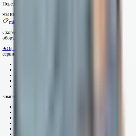
Перезвоним точно в выбранное время по Башкирии.
мы не спамим ·
политика
mitok.ru
Скорая IT-помощь для бизнеса: сервисы 1С, торговое
оборудование, маркировка и ТС ПИОТ.
★
Официальный партнёр «1С:Франчайзи»
сервисы
Каталог сервисов 1С
ТС ПИОТ
Тарифы поддержки
Оборудование
База знаний
компания
О компании
Специалисты
Сертификаты
Контакты
Вакансии
Акции