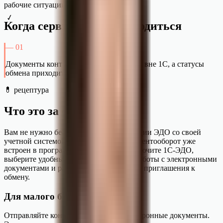
рабочие ситуации
✓
Когда сервис может пригодиться
—
01
Документы контрагентам отправляются вне 1С, а статусы
обмена приходится проверять отдельно.
💊 рецептура
Что это за сервис
Вам не нужно беспокоиться об интеграции ЭДО со своей
учетной системой – электронный документооборот уже
встроен в программы 1С. Просто подключите 1С-ЭДО,
выберите удобный для вас интерфейс работы с электронными
документами и разошлите контрагентам приглашения к
обмену.
Для малого бизнеса
Отправляйте контрагентам любые электронные документы.