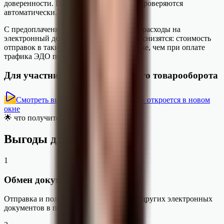
доверенности. Полномочия и подписи проверяются
автоматически.
С предоплаченными тарифами 1С-ЭДО расходы на
электронный документооборот заметно снизятся: стоимость
отправок в таких тарифах в два раза ниже, чем при оплате
трафика ЭДО по факту.
Для участников маркированного товарооборота
Смотреть видео о сервисе
VK Видео · откроется в новом
окне
🌟 что получите
Выгоды для бизнеса
1
Обмен документами из 1С
Отправка и получение счетов-фактур и других электронных
документов в программе.