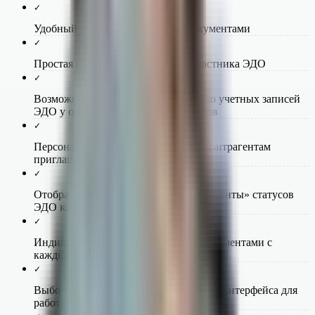
✓
Удобный обмен электронными документами
✓
Простая регистрация в качестве участника ЭДО
✓
Возможность использовать несколько учетных записей
ЭДО у одного или разных операторов
✓
Персональная и массовая отправка контрагентам
приглашений к обмену
✓
Отображение в справочнике «Контрагенты» статусов
ЭДО контрагентов
✓
Индивидуальные правила обмена документами с
каждым контрагентом
✓
Выбор и настройка пользовательского интерфейса для
работы с электронными документами