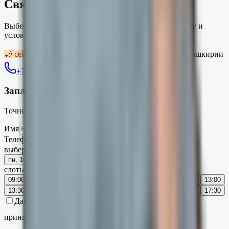
Свяжемся в рабочее время
Выберите удобное время для звонка — обсудим задачу и
условия подключения.
🌙 сейчас не рабочее время
🕐 Пн–Пт, 9:00–18:00 по Башкирии
+7 (937) 499-48-14
MAX
чат
Запланировать звонок
Точное время · слот 30 минут
Имя
Телефон
выберите день
пн, 10 авг.
вт, 11 авг.
ср, 12 авг.
слоты на этот день
09:00
09:30
10:00
10:30
11:00
11:30
12:00
12:30
13:00
13:30
14:00
14:30
15:00
15:30
16:00
16:30
17:00
17:30
Даю
согласие на обработку персональных данных
и
принимаю
Политику
.
Запланировать звонок