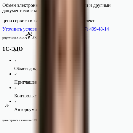
Обмен электронными счетами-фактурами и другими
документами с контрагентами.
цена сервиса в каталоге 1С
от
2 руб./комплект
Уточнить условия 1С-ЭДО
+7 (937) 499-48-14
активен
рецепт №RX-
2026
1С-ЭДО
✓
Обмен документами из 1С
✓
Приглашения контрагентам
✓
Контроль статусов ЭДО
✓
Э
Автороуминг операторов
от 2 руб./комплект
цена сервиса в каталоге 1С