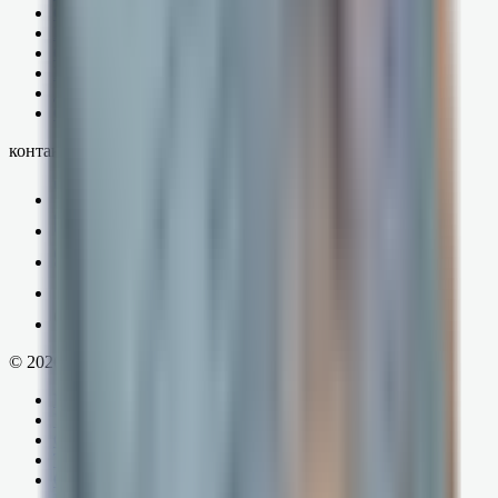
Оферта
Политика
Оплата
Возврат
Доставка и услуги
Согласие на обработку ПДн
контакты
+7 (937) 499-48-14
info@mitok.ru
MAX
РБ, Октябрьский, Комсомольская, 20, МИТ
Пн–Пт, 9:00–18:00
©
2026
mitok.ru — Все права защищены.
Программы
Услуги
Сервисы
Тарифы
Оборудование